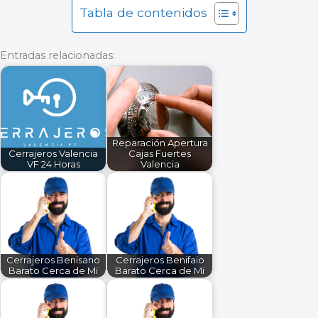
Tabla de contenidos
Entradas relacionadas:
Reparación Apertura
Cerrajeros Valencia
Cajas Fuertes
VF 24 Horas
Valencia
Cerrajeros Benisano
Cerrajeros Benifaio
Barato Cerca de Mi
Barato Cerca de Mi