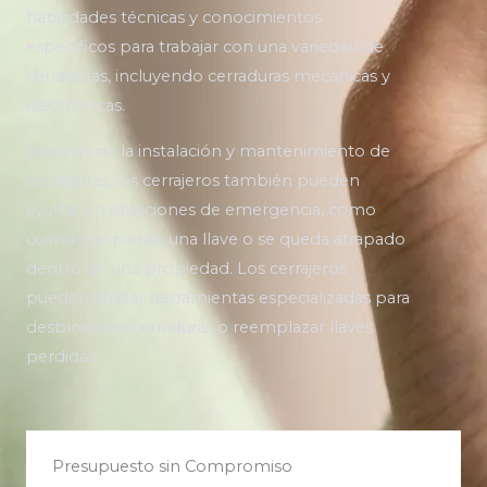
habilidades técnicas y conocimientos
específicos para trabajar con una variedad de
cerraduras, incluyendo cerraduras mecánicas y
electrónicas.
Además de la instalación y mantenimiento de
cerraduras, los cerrajeros también pueden
ayudar en situaciones de emergencia, como
cuando se pierde una llave o se queda atrapado
dentro de una propiedad. Los cerrajeros
pueden utilizar herramientas especializadas para
desbloquear cerraduras o reemplazar llaves
perdidas.
Presupuesto sin Compromiso