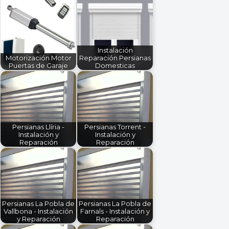
Instalación
Motorización Motor
Reparación Persianas
Puertas de Garaje
Domesticas
Persianas Llíria -
Persianas Torrent -
Instalación y
Instalación y
Reparación
Reparación
Persianas La Pobla de
Persianas La Pobla de
Vallbona - Instalación
Farnals - Instalación y
y Reparación
Reparación