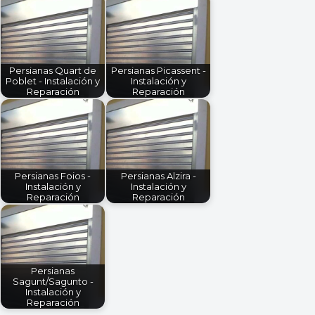
Persianas Quart de
Persianas Picassent -
Poblet - Instalación y
Instalación y
Reparación
Reparación
Persianas Foios -
Persianas Alzira -
Instalación y
Instalación y
Reparación
Reparación
Persianas
Sagunt/Sagunto -
Instalación y
Reparación