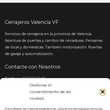
Cerrajeros Valencia VF
Servicios de cerrajería en la provincia de Valencia.
Apertura de puertas y cambio de cerraduras. Persianas
de local y domesticas. También motorización. Puertas
de garaje y automatización.
Contacte con Nosotros
Teléfono: 653 65 52 06
Gestionar el
WhatsApp: 653 65 52 06
consentimiento de las
info@vfcerrajerosvalencia.com
cookies
46370 Chiva (Valencia), España
Cerrajero Urgente
Para ofrecer las mejores experiencias, utilizamos tecnologías como las