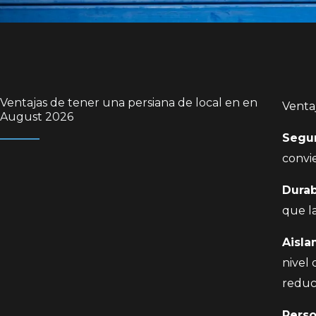
Ventajas de tener una persiana de local en en
Ventaj
August 2026
Segu
convi
Durab
que la
Aisla
nivel 
reduci
Perso