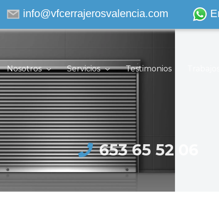
info@vfcerrajerosvalencia.com
E
Nosotros
Servicios
Testimonios
Trabajo
653 65 52 06