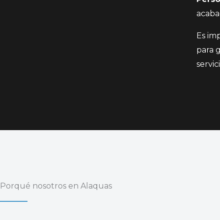
acabad
Es im
para 
servi
Porqué nosotros en Alaquas