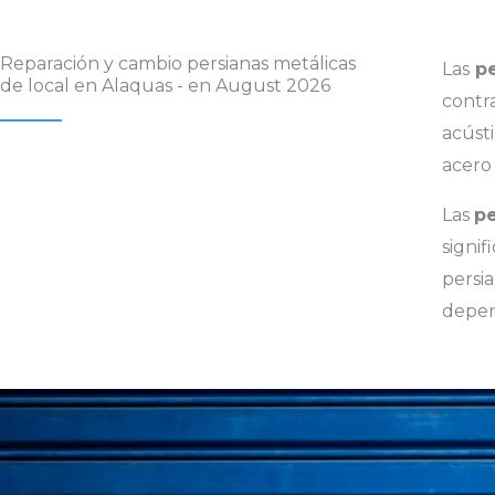
Reparación y cambio persianas metálicas
Las
pe
de local en Alaquas - en August 2026
contr
acústi
acero 
Las
pe
signi
persi
depen