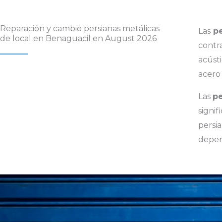
Reparación y cambio persianas metálicas
Las
pe
de local en Benaguacil en August 2026
contr
acústi
acero 
Las
pe
signi
persi
depen