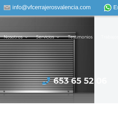
info@vfcerrajerosvalencia.com
E
Nosotros
Servicios
Testimonios
Trabajo
653 65 52 06