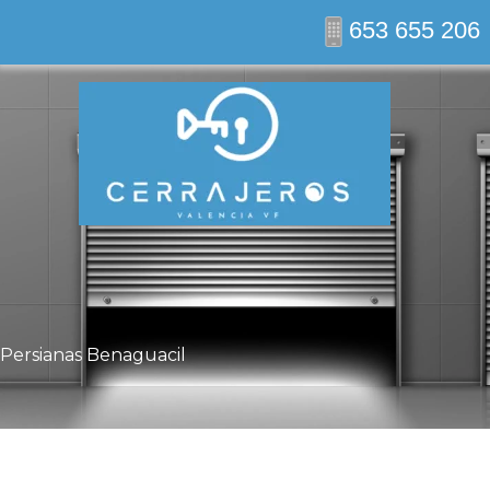
Ir
653 655 206
al
contenido
Persianas Benaguacil