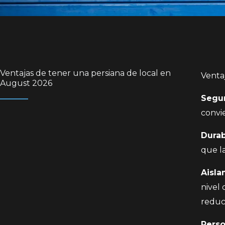
Ventajas de tener una persiana de local en
Ventaj
August 2026
Segu
convi
Durab
que la
Aisla
nivel 
reduci
Perso