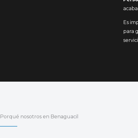
acabad
Es im
para 
servi
Porqué nosotros en Benaguacil