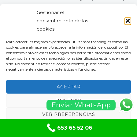
desgastada, considera reemplazarla por completo
Gestionar el
para evitar futuras reparaciones.
consentimiento de las
cookies
Este proceso asegura que las persianas domésticas se
reparen de manera efectiva, manteniéndolas en buen
Para ofrecer las mejores experiencias, utilizamos tecnologías como las
estado de funcionamiento y prolongando su vida útil.
cookies para almacenar y/o acceder a la información del dispositivo. El
consentimiento de estas tecnologías nos permitirá procesar datos como
el comportamiento de navegación o las identificaciones únicas en este
sitio. No consentir o retirar el consentimiento, puede afectar
negativamente a ciertas características y funciones.
5/5 - (1 voto)
ACEPTAR
Tabla de contenidos
DENEGAR
Enviar WhatsApp
Entradas relacionadas:
VER PREFERENCIAS
653 65 52 06
Política de privacidad