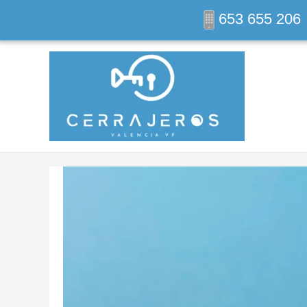
Ir
653 655 206
al
contenido