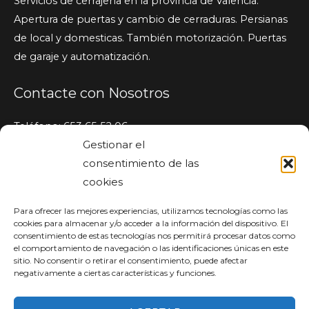
Servicios de cerrajería en la provincia de Valencia.
Apertura de puertas y cambio de cerraduras. Persianas
de local y domesticas. También motorización. Puertas
de garaje y automatización.
Contacte con Nosotros
Teléfono: 653 65 52 06
Gestionar el
WhatsApp: 653 65 52 06
consentimiento de las
info@vfcerrajerosvalencia.com
cookies
46370 Chiva (Valencia), España
Cerrajero Urgente
Para ofrecer las mejores experiencias, utilizamos tecnologías como las
cookies para almacenar y/o acceder a la información del dispositivo. El
consentimiento de estas tecnologías nos permitirá procesar datos como
Damos servicio urgente 24/7/365
el comportamiento de navegación o las identificaciones únicas en este
sitio. No consentir o retirar el consentimiento, puede afectar
Para aperturas y cambio de cerradura, reparación de
negativamente a ciertas características y funciones.
persianas de local y de puertas de garaje.