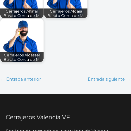
Cerrajeros Alfafar
Cerrajeros Aldaia
Barato Cerca de Mi
Barato Cerca de Mi
Cerrajeros Alcasser
Barato Cerca de Mi
←
Entrada anterior
Entrada siguiente
→
Cerrajeros Valencia VF