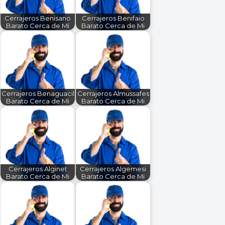
Cerrajeros Benisano
Cerrajeros Benifaio
Barato Cerca de Mi
Barato Cerca de Mi
Cerrajeros Benaguacil
Cerrajeros Almussafes
Barato Cerca de Mi
Barato Cerca de Mi
Cerrajeros Alginet
Cerrajeros Algemesi
Barato Cerca de Mi
Barato Cerca de Mi