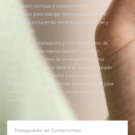
habilidades técnicas y conocimientos
específicos para trabajar con una variedad de
cerraduras, incluyendo cerraduras mecánicas y
electrónicas.
Además de la instalación y mantenimiento de
cerraduras, los cerrajeros también pueden
ayudar en situaciones de emergencia, como
cuando se pierde una llave o se queda atrapado
dentro de una propiedad. Los cerrajeros
pueden utilizar herramientas especializadas para
desbloquear cerraduras o reemplazar llaves
perdidas.
Presupuesto sin Compromiso