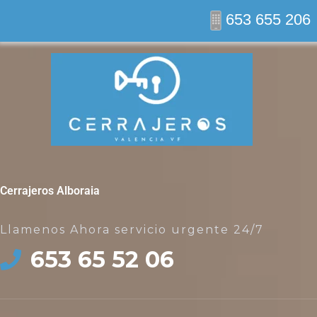
Ir
653 655 206
al
contenido
Cerrajeros Alboraia
Llamenos Ahora servicio urgente 24/7
653 65 52 06