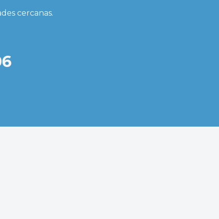
dades cercanas.
06