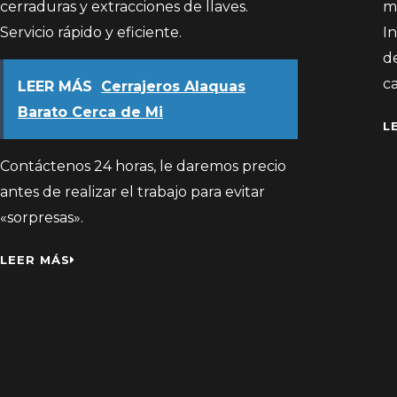
cerraduras y extracciones de llaves.
m
Servicio rápido y eficiente.
I
de
ca
LEER MÁS
Cerrajeros Alaquas
Barato Cerca de Mi
L
Contáctenos 24 horas, le daremos precio
antes de realizar el trabajo para evitar
«sorpresas».
LEER MÁS