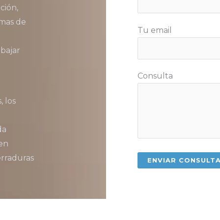
ción,
emas de
Tu email
n
abajar
Consulta
 los
da
den
erraduras