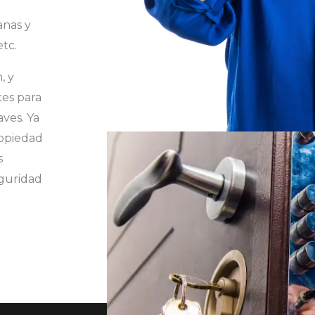
anas y
etc.
, y
ces para
ves. Ya
ropiedad
s
eguridad