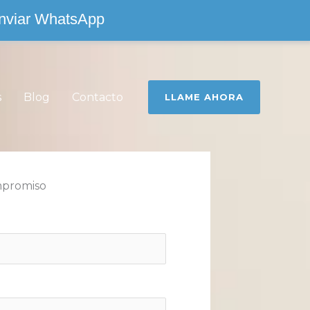
nviar WhatsApp
s
Blog
Contacto
LLAME AHORA
mpromiso