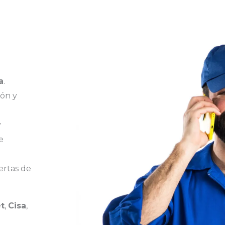
a
.
ión y
y
e
ertas de
t
,
Cisa
,